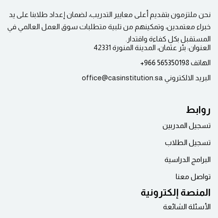
Sign up
نحن ملتزمون بتقديم أعلى معايير التدريب، لضمان إعداد طلابنا على يد
Already have an account?
Sign in
خبراء معتمدين، وتمكينهم من تلبية متطلبات سوق العمل العالمي في
المستقبل بكل كفاءة واقتدار.
العنوان:
بئر عثمان، المدينة المنورة 42331
الهاتف
565350198 966+
البريد الالكتروني
office@casinstitution.sa
روابط
تسجيل المدربين
تسجيل الطلاب
البرامج الدراسية
تواصل معنا
المنصة إلكترونية
الأسئلة الشائعة