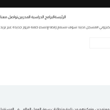
الرئيسة
البرامج الدراسية
المدربين
تواصل معنا
تروني المسجل لدينا. سوف تستلم رابطاً لإنشاء كلمة مرور جديدة عبر بريدك
Sign up
Sign in
Sign in
Don’t have an account?
Sign up
اء معتمدين، وتمكينهم من تلبية متطلبات سوق العمل العالمي في المستقبل 