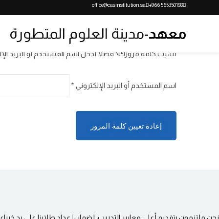
office@casinstitution.sa
565350198 966+
معهد
-مدينة العلوم المتطورة
نسيت كلمة مرورك؟ فضلًا أدخل اسم المستخدم أو البريد الإلك
مطلوبة
اسم المستخدم أو البريد الإلكتروني
*
إعادة تعيين كلمة المرور
نحن ملتزمون بتقديم أعلى معايير التدريب، لضمان إعداد طلابنا على يد خبر